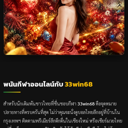
พนันกีฬาออนไลน์กับ
33win68
สำหรับนักเดิมพันชาวไทยที่ชื่นชอบกีฬา
33win68
คือจุดหมาย
ปลายทางที่ครบครันที่สุด ไม่ว่าคุณจะนั่งดูบอลไทยลีกอยู่ที่บ้านใน
กรุงเทพฯ ติดตามพรีเมียร์ลีกดึกดื่นในเชียงใหม่ หรือเชียร์มวยไทย