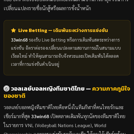
เปลี่ยนแปลงรายชื่อนักสู้หรือผลการชั่งน้ำหนัก
Live Betting — เดิมพันระหว่างการแข่งขัน
33win68
รองรับ Live Betting หรือการเดิมพันสดระหว่างการ
แข่งขัน อัตราต่อรองเปลี่ยนแปลงตามสถานการณ์ในสนามแบบ
เรียลไทม์ ทำให้คุณสามารถจับจังหวะและเปิดเดิมพันได้ตลอด
เวลาที่การแข่งขันดำเนินอยู่
🏐 วอลเลย์บอลหญิงทีมชาติไทย —
ความภาคภูมิใจ
ของชาติ
วอลเลย์บอลหญิงทีมชาติไทยคือหนึ่งในทีมกีฬาที่คนไทยรักและ
เชียร์มากที่สุด
33win68
เปิดตลาดเดิมพันทุกนัดของทีมชาติไทย
ในรายการ VNL (Volleyball Nations League), World