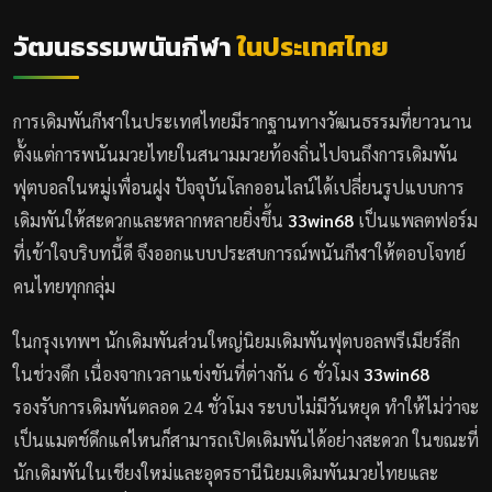
วัฒนธรรมพนันกีฬา
ในประเทศไทย
การเดิมพันกีฬาในประเทศไทยมีรากฐานทางวัฒนธรรมที่ยาวนาน
ตั้งแต่การพนันมวยไทยในสนามมวยท้องถิ่นไปจนถึงการเดิมพัน
ฟุตบอลในหมู่เพื่อนฝูง ปัจจุบันโลกออนไลน์ได้เปลี่ยนรูปแบบการ
เดิมพันให้สะดวกและหลากหลายยิ่งขึ้น
33win68
เป็นแพลตฟอร์ม
ที่เข้าใจบริบทนี้ดี จึงออกแบบประสบการณ์พนันกีฬาให้ตอบโจทย์
คนไทยทุกกลุ่ม
ในกรุงเทพฯ นักเดิมพันส่วนใหญ่นิยมเดิมพันฟุตบอลพรีเมียร์ลีก
ในช่วงดึก เนื่องจากเวลาแข่งขันที่ต่างกัน 6 ชั่วโมง
33win68
รองรับการเดิมพันตลอด 24 ชั่วโมง ระบบไม่มีวันหยุด ทำให้ไม่ว่าจะ
เป็นแมตช์ดึกแค่ไหนก็สามารถเปิดเดิมพันได้อย่างสะดวก ในขณะที่
นักเดิมพันในเชียงใหม่และอุดรธานีนิยมเดิมพันมวยไทยและ