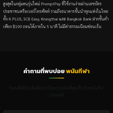
สูงสุดในกลุ่มคนรุ่นใหม่ PromptPay ที่ใช้งานง่ายผ่านเลขบัตร
ประชาชนหรือเบอร์โทรศัพท์ รวมถึงธนาคารชั้นนำทุกแห่งในไทย
ทั้ง K PLUS, SCB Easy, Krungthai และ Bangkok Bank ฝากขั้นต่ำ
เพียง ฿100 ถอนได้ภายใน 5 นาที ไม่มีค่าธรรมเนียมซ่อนเร้น
คำถามที่พบบ่อย
พนันกีฬา
ข้อสงสัยที่นักเดิมพันชาวไทยถามบ่อยที่สุดเกี่ยวกับพนันกีฬา
33win68