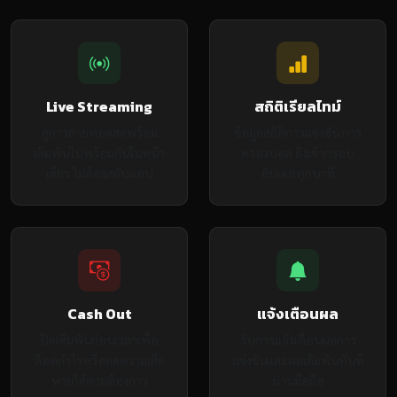
Live Streaming
สถิติเรียลไทม์
ดูการถ่ายทอดสดพร้อม
ข้อมูลสถิติการแข่งขัน การ
เดิมพันไปพร้อมกันในหน้า
ครองบอล ยิงเข้ากรอบ
เดียว ไม่ต้องสลับแอป
อัปเดตทุกนาที
Cash Out
แจ้งเตือนผล
ปิดเดิมพันก่อนเวลาเพื่อ
รับการแจ้งเตือนผลการ
ล็อคกำไรหรือลดความเสีย
แข่งขันและผลเดิมพันทันที
หายได้ตามต้องการ
ผ่านมือถือ