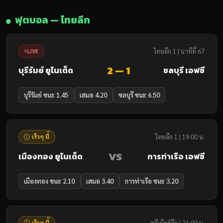
ฟุตบอล — ไทยลีก
ไทยลีก 1 | นาทีที่ 67
LIVE
2 — 1
บุรีรัมย์ ยูไนเต็ด
ชลบุรี เอฟซี
บุรีรัมย์ ชนะ 1.45
เสมอ 4.20
ชลบุรี ชนะ 6.50
ไทยลีก 1 | 19:00 น.
เร็วๆ นี้
VS
เมืองทอง ยูไนเต็ด
การท่าเรือ เอฟซี
เมืองทอง ชนะ 2.10
เสมอ 3.40
การท่าเรือ ชนะ 3.20
พรีเมียร์ลีก | 21:00 น.
เร็วๆ นี้