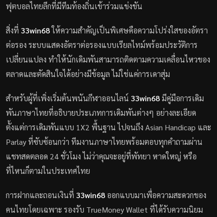
ฟุตบอลไทยลีกที่มีทีมท้องถิ่นเข้าร่วมแข่งขัน
สิ่งที่
33win68
ให้ความสำคัญเป็นพิเศษคือความโปร่งใสของอัตรา
ต่อรอง ระบบแสดงอัตราต่อรองแบบเรียลไทม์พร้อมประวัติการ
เปลี่ยนแปลง ทำให้นักเดิมพันสามารถติดตามความเคลื่อนไหวของ
ตลาดและตัดสินใจได้อย่างมีข้อมูล ไม่ใช่แค่การเดาสุ่ม
สำหรับผู้ที่เพิ่งเริ่มต้นพนันกีฬาออนไลน์
33win68
มีคู่มือการเดิม
พันภาษาไทยที่อธิบายประเภทการเดิมพันต่างๆ อย่างละเอียด
ตั้งแต่การเดิมพันแบบ 1X2 พื้นฐาน ไปจนถึง Asian Handicap และ
Parlay ที่ซับซ้อนกว่า ทีมงานภาษาไทยพร้อมตอบทุกคำถามผ่าน
แชทสดตลอด 24 ชั่วโมง ไม่ว่าคุณจะอยู่ที่พัทยา หาดใหญ่ หรือ
ที่ไหนก็ตามในประเทศไทย
การฝากและถอนเงินที่
33win68
ออกแบบมาเพื่อความสะดวกของ
คนไทยโดยเฉพาะ รองรับ TrueMoney Wallet ที่ได้รับความนิยม