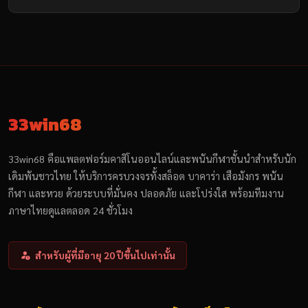
33win68
33win68 คือแพลตฟอร์มคาสิโนออนไลน์และพนันกีฬาชั้นนำสำหรับนัก
เดิมพันชาวไทย ให้บริการครบวงจรทั้งสล็อต บาคาร่า เสือมังกร พนัน
กีฬา และหวย ด้วยระบบที่มั่นคง ปลอดภัย และโปร่งใส พร้อมทีมงาน
ภาษาไทยดูแลตลอด 24 ชั่วโมง
สำหรับผู้ที่มีอายุ 20 ปีขึ้นไปเท่านั้น