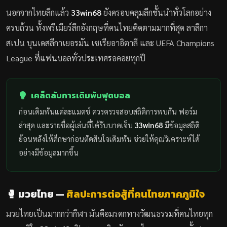
นอกจากไทยลีกแล้ว
33win68
ยังครอบคลุมลีกชั้นนำทั่วโลกอย่าง
ครบถ้วน ทั้งพรีเมียร์ลีกอังกฤษที่คนไทยติดตามมากที่สุด ลาลีกา
สเปน บุนเดสลีกาเยอรมัน เซเรียอาอิตาลี และ UEFA Champions
League ที่แฟนบอลทั่วประเทศรอคอยทุกปี
เคล็ดลับการเดิมพันฟุตบอล
ก่อนเดิมพันแต่ละแมตช์ ควรตรวจสอบสถิติการพบกัน ฟอร์ม
ล่าสุด และรายชื่อผู้เล่นที่ได้รับบาดเจ็บ
33win68
มีข้อมูลสถิติ
ย้อนหลังให้ศึกษาก่อนตัดสินใจเดิมพัน ช่วยให้คุณวิเคราะห์ได้
อย่างมีข้อมูลมากขึ้น
🥊 มวยไทย —
ศิลปะการต่อสู้ที่คนไทยภาคภูมิใจ
มวยไทยเป็นมากกว่ากีฬา มันคือมรดกทางวัฒนธรรมที่คนไทยทุก