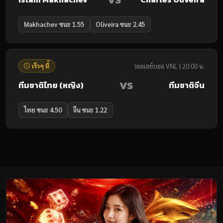
Makhachev ชนะ 1.55
Oliveira ชนะ 2.45
วอลเลย์บอล VNL | 20:00 น.
เร็วๆ นี้
VS
ทีมชาติไทย (หญิง)
ทีมชาติจีน
ไทย ชนะ 4.50
จีน ชนะ 1.22