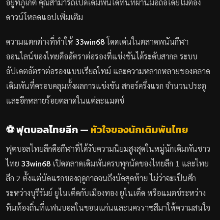
อยู่ที่ภูเก็ต คุณสามารถเปิดเดิมพันได้ทันทีผ่านมือถือโดยไม่ต้อง
ดาวน์โหลดแอปเพิ่มเติม
ความแตกต่างที่ทำให้
33win68
โดดเด่นในตลาดพนันกีฬา
ออนไลน์ของไทยคืออัตราต่อรองที่แข่งขันได้ระดับสากล ระบบ
อัปเดตอัตราต่อรองแบบเรียลไทม์ และความหลากหลายของตลาด
เดิมพันที่ครอบคลุมทั้งผลการแข่งขัน สกอร์ครึ่งแรก จำนวนประตู
และอีกหลายร้อยตลาดในแต่ละแมตช์
⚽ ฟุตบอลไทยลีก —
หัวใจของนักเดิมพันไทย
ฟุตบอลไทยลีกคือกีฬาที่ได้รับความนิยมสูงสุดในหมู่นักเดิมพันชาว
ไทย
33win68
เปิดตลาดเดิมพันครบทุกนัดของไทยลีก 1 และไทย
ลีก 2 ตั้งแต่นัดแรกของฤดูกาลจนถึงนัดสุดท้าย ไม่ว่าจะเป็นศึก
ระหว่างบุรีรัมย์ ยูไนเต็ดกับเมืองทอง ยูไนเต็ด หรือแมตช์ระหว่าง
ทีมท้องถิ่นที่แฟนบอลในขอนแก่นและนครราชสีมาให้ความสนใจ