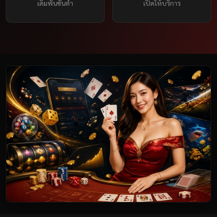
เดิมพันขั้นต่ำ
เปิดให้บริการ