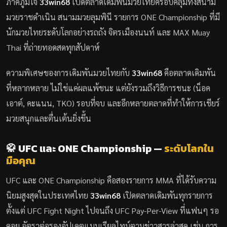
ภาคภูมิใจ
33win68
เปิดตลาดเดิมพันมวยไทยครอบคลุมทั้งสนาม
มวยราชดำเนิน สนามมวยลุมพินี รายการ ONE Championship ที่มี
นักมวยไทยระดับโลกอย่างรถถัง จิตรเมืองนนท์ และ MAX Muay
Thai ที่ถ่ายทอดสดทุกสัปดาห์
ความพิเศษของการเดิมพันมวยไทยกับ
33win68
คือตลาดเดิมพัน
ที่หลากหลาย ไม่ใช่แค่ผลแพ้ชนะ แต่ยังรวมถึงวิธีการชนะ (น็อค
เอาต์, คะแนน, TKO) รอบที่จบ และอีกหลายตลาดที่ทำให้การเชียร์
มวยสนุกและตื่นเต้นยิ่งขึ้น
🥋 UFC และ ONE Championship —
ระดับโลกใน
มือคุณ
UFC และ ONE Championship คือสองรายการ MMA ที่ได้รับความ
นิยมสูงสุดในประเทศไทย
33win68
เปิดตลาดเดิมพันทุกรายการ
ตั้งแต่ UFC Fight Night ไปจนถึง UFC Pay-Per-View ที่แฟนๆ รอ
คอย อัตราต่อรองอัปเดตแบบเรียลไทม์ตามข่าวสารล่าสุด เช่น การ